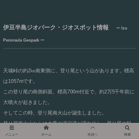
伊豆半島ジオパーク・ジオスポ
ット情報
ー
Izu
Peninsula Geopark ー
天城峠の約2㎞南東側に、登り尾という山があります。標高
は1057mです。
この登り尾の南側斜面、標高700m付近で、約2万5千年前に
大噴火が起きました。
そしてこの時、登リ尾南火山が誕生しました。
登リ尾南火山からは大量の溶岩流が流れ出し、登リ尾の斜
面を約1500m流れ下りました。
メニュー
ホーム
先頭へ
検索