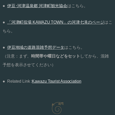
●
伊豆･河津温泉郷 河津町観光協会
はこちら。
●
「河津町役場 KAWAZU TOWN」の河津七滝のページ
はこ
ちら。
●
伊豆地域の道路混雑予想データ
はこちら。
（注意：まず、
時間帯や曜日などをセット
してから、混雑
予想を表示させてください）
● Related Link :
Kawazu Tourist Association