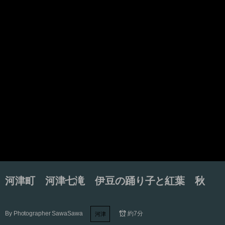
河津町 河津七滝 伊豆の踊り子と紅葉 秋
By
Photographer SawaSawa
約7分
河津