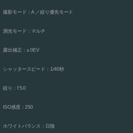
撮影モード：A ／絞り優先モード
測光モード：マルチ
露出補正：± 0EV
シャッタースピード：1/40秒
絞り：f 5.0
ISO感度：250
ホワイトバランス：日陰